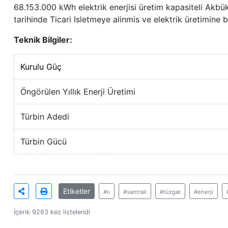
68.153.000 kWh elektrik enerjisi üretim kapasiteli Akbük-
tarihinde Ticari Isletmeye alinmis ve elektrik üretimine b
Teknik Bilgiler:
Kurulu Güç
Öngörülen Yıllık Enerji Üretimi
Türbin Adedi
Türbin Gücü
Etiketler
#ıı
#santrali
#rüzgar
#enerji
İçerik 9263 kez listelendi