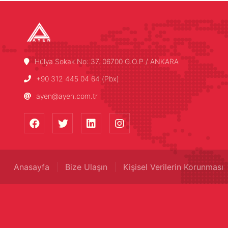
Hülya Sokak No: 37, 06700 G.O.P / ANKARA
+90 312 445 04 64 (Pbx)
ayen@ayen.com.tr
Anasayfa
Bize Ulaşın
Kişisel Verilerin Korunması