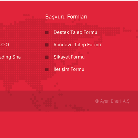
Başvuru Formları
Destek Talep Formu
.O.O
Randevu Talep Formu
ading Sha
Şikayet Formu
İletişim Formu
©
Ayen Enerji A.Ş