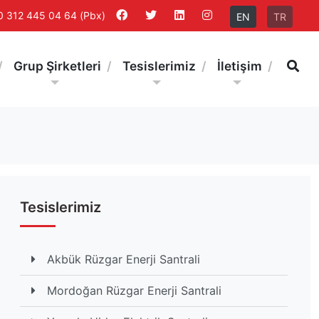
0 312 445 04 64 (Pbx)
EN
TR
Ar
Grup Şirketleri
Tesislerimiz
İletişim
Tesislerimiz
Akbük Rüzgar Enerji Santrali
Mordoğan Rüzgar Enerji Santrali