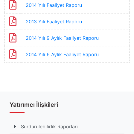
2014 Yılı Faaliyet Raporu
2013 Yılı Faaliyet Raporu
2014 Yılı 9 Aylık Faaliyet Raporu
2014 Yılı 6 Aylık Faaliyet Raporu
Etiketler
#faaliyet rapor
#ayen enerji faaliyet raporlar
Yatırımcı İlişkileri
Toplam Görüntülenme İçerik 593228 kez listelendi
Sürdürülebilirlik Raporları