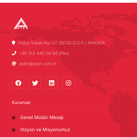
Hülya Sokak No: 37, 06700 G.O.P / ANKARA
+90 312 445 04 64 (Pbx)
ayen@ayen.com.tr
Kurumsal
Genel Müdür Mesajı
Vizyon ve Misyonumuz