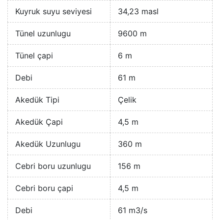
Kuyruk suyu seviyesi
34,23 masl
Tünel uzunlugu
9600 m
Tünel çapi
6 m
Debi
61 m
Akedük Tipi
Çelik
Akedük Çapi
4,5 m
Akedük Uzunlugu
360 m
Cebri boru uzunlugu
156 m
Cebri boru çapi
4,5 m
Debi
61 m3/s