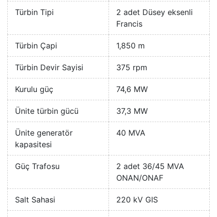
Türbin Tipi
2 adet Düsey eksenli
Francis
Türbin Çapi
1,850 m
Türbin Devir Sayisi
375 rpm
Kurulu güç
74,6 MW
Ünite türbin gücü
37,3 MW
Ünite generatör
40 MVA
kapasitesi
Güç Trafosu
2 adet 36/45 MVA
ONAN/ONAF
Salt Sahasi
220 kV GIS