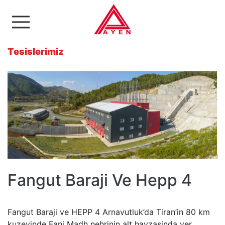
Ayen Enerji A.Ş
Tesislerimiz
Fangut Baraji Ve Hepp 4
Fangut Baraji ve HEPP 4 Arnavutluk’da Tiran’in 80 km
kuzeyinde Fani Madh nehrinin alt havzasinda yer