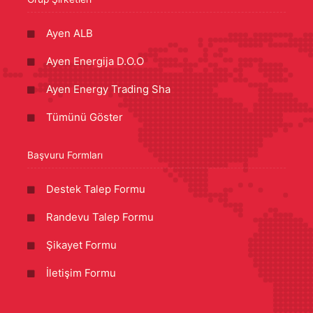
Ayen ALB
Ayen Energija D.O.O
Ayen Energy Trading Sha
Tümünü Göster
Başvuru Formları
Destek Talep Formu
Randevu Talep Formu
Şikayet Formu
İletişim Formu