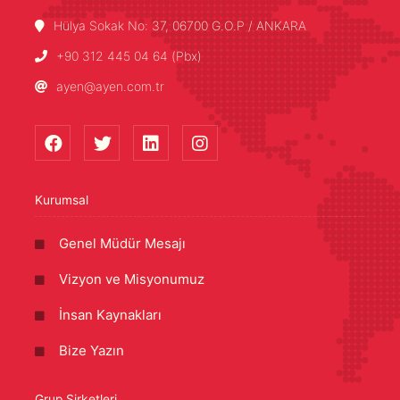
Hülya Sokak No: 37, 06700 G.O.P / ANKARA
+90 312 445 04 64 (Pbx)
ayen@ayen.com.tr
Kurumsal
Genel Müdür Mesajı
Vizyon ve Misyonumuz
İnsan Kaynakları
Bize Yazın
Grup Şirketleri