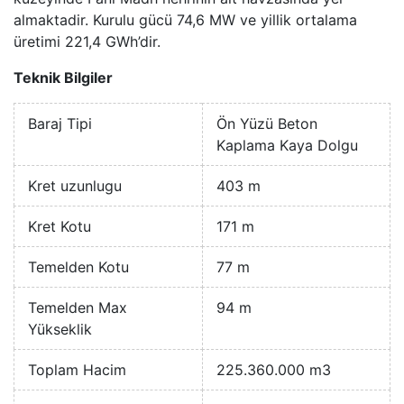
almaktadir. Kurulu gücü 74,6 MW ve yillik ortalama
üretimi 221,4 GWh’dir.
Teknik Bilgiler
Baraj Tipi
Ön Yüzü Beton
Kaplama Kaya Dolgu
Kret uzunlugu
403 m
Kret Kotu
171 m
Temelden Kotu
77 m
Temelden Max
94 m
Yükseklik
Toplam Hacim
225.360.000 m3