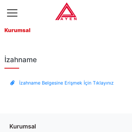
Ayen Enerji A.Ş
Kurumsal
İzahname
İzahname Belgesine Erişmek İçin Tıklayınız
İzahname Belgesine Erişmek İçin Tıklayınız
Etiketler
#izahname
Kurumsal
Toplam Görüntülenme İçerik 8405 kez listelendi