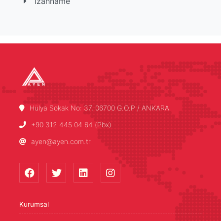
İzahname
Hülya Sokak No: 37, 06700 G.O.P / ANKARA
+90 312 445 04 64 (Pbx)
ayen@ayen.com.tr
Kurumsal