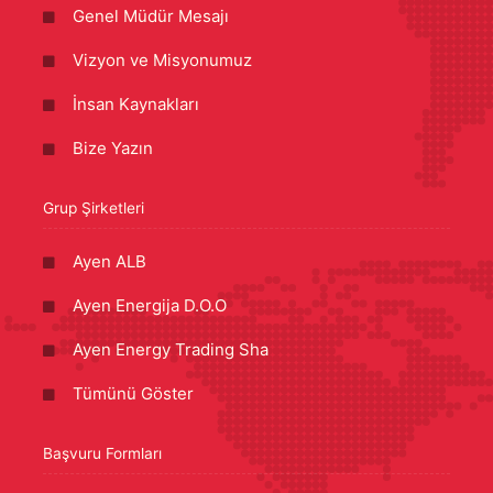
Genel Müdür Mesajı
Vizyon ve Misyonumuz
İnsan Kaynakları
Bize Yazın
Grup Şirketleri
Ayen ALB
Ayen Energija D.O.O
Ayen Energy Trading Sha
Tümünü Göster
Başvuru Formları