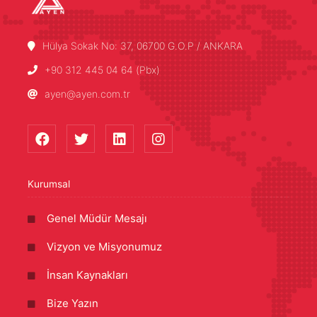
Hülya Sokak No: 37, 06700 G.O.P / ANKARA
+90 312 445 04 64 (Pbx)
ayen@ayen.com.tr
Kurumsal
Genel Müdür Mesajı
Vizyon ve Misyonumuz
İnsan Kaynakları
Bize Yazın