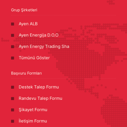
Grup Şirketleri
Ayen ALB
Ayen Energija D.O.O
Ayen Energy Trading Sha
Tümünü Göster
Başvuru Formları
Destek Talep Formu
Randevu Talep Formu
Şikayet Formu
İletişim Formu