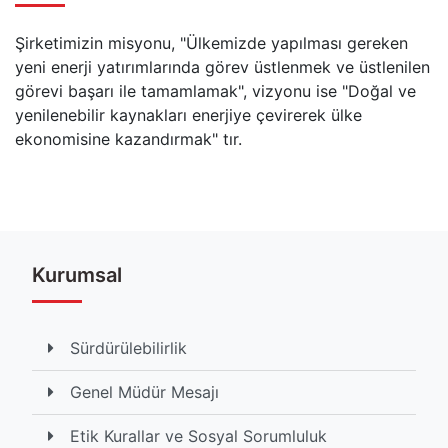
Şirketimizin misyonu, "Ülkemizde yapılması gereken yeni e
Şirketimizin misyonu, "Ülkemizde yapılması gereken
yeni enerji yatırımlarında görev üstlenmek ve üstlenilen
görevi başarı ile tamamlamak", vizyonu ise "Doğal ve
yenilenebilir kaynakları enerjiye çevirerek ülke
ekonomisine kazandırmak" tır.
Etiketler
#vizyon
#ve
#misyonumuz
Kurumsal
Toplam Görüntülenme İçerik 10998 kez listelendi
Sürdürülebilirlik
Genel Müdür Mesajı
Etik Kurallar ve Sosyal Sorumluluk