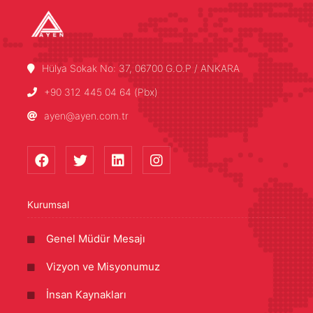
Hülya Sokak No: 37, 06700 G.O.P / ANKARA
+90 312 445 04 64 (Pbx)
ayen@ayen.com.tr
Kurumsal
Genel Müdür Mesajı
Vizyon ve Misyonumuz
İnsan Kaynakları