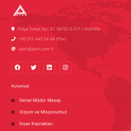
Hülya Sokak No: 37, 06700 G.O.P / ANKARA
+90 312 445 04 64 (Pbx)
ayen@ayen.com.tr
Kurumsal
Genel Müdür Mesajı
Vizyon ve Misyonumuz
İnsan Kaynakları