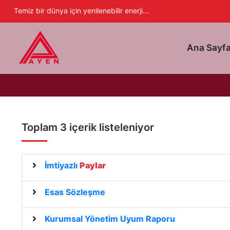
Ayen Enerji A.Ş
Temiz bir dünya için yenilenebilir enerji...
Ana Sayf
Toplam 3 içerik listeleniyor
İmtiyazlı
Paylar
Esas Sözleşme
Kurumsal Yönetim Uyum Raporu