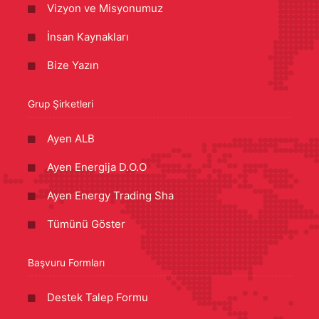
Vizyon ve Misyonumuz
İnsan Kaynakları
Bize Yazın
Grup Şirketleri
Ayen ALB
Ayen Energija D.O.O
Ayen Energy Trading Sha
Tümünü Göster
Başvuru Formları
Destek Talep Formu