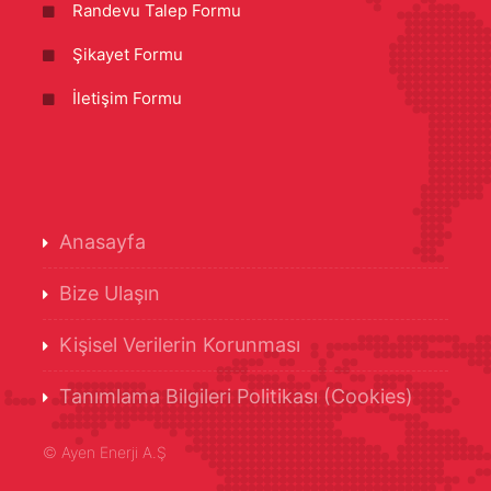
Randevu Talep Formu
Şikayet Formu
İletişim Formu
Anasayfa
Bize Ulaşın
Kişisel Verilerin Korunması
Tanımlama Bilgileri Politikası (Cookies)
©
Ayen Enerji A.Ş