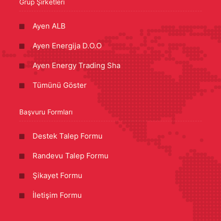
Grup Şirketleri
Ayen ALB
Ayen Energija D.O.O
Ayen Energy Trading Sha
Tümünü Göster
Başvuru Formları
Destek Talep Formu
Randevu Talep Formu
Şikayet Formu
İletişim Formu