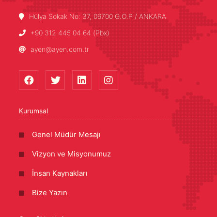
Hülya Sokak No: 37, 06700 G.O.P / ANKARA
+90 312 445 04 64 (Pbx)
ayen@ayen.com.tr
Kurumsal
Genel Müdür Mesajı
Vizyon ve Misyonumuz
İnsan Kaynakları
Bize Yazın