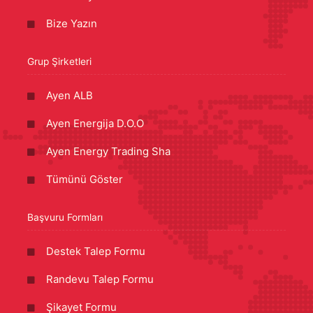
Bize Yazın
Grup Şirketleri
Ayen ALB
Ayen Energija D.O.O
Ayen Energy Trading Sha
Tümünü Göster
Başvuru Formları
Destek Talep Formu
Randevu Talep Formu
Şikayet Formu