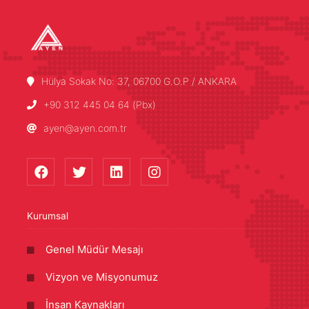
Hülya Sokak No: 37, 06700 G.O.P / ANKARA
+90 312 445 04 64 (Pbx)
ayen@ayen.com.tr
Kurumsal
Genel Müdür Mesajı
Vizyon ve Misyonumuz
İnsan Kaynakları