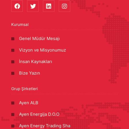
Kurumsal
Genel Müdür Mesajı
Vizyon ve Misyonumuz
İnsan Kaynakları
Bize Yazın
Grup Şirketleri
Ayen ALB
Ayen Energija D.O.O
Ayen Energy Trading Sha