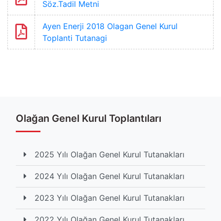
Söz.Tadil Metni
Ayen Enerji 2018 Olagan Genel Kurul
Toplanti Tutanagi
Etiketler
#yılı
#tutanakları
#olağan
#kurul
Olağan Genel Kurul Toplantıları
Toplam Görüntülenme İçerik 2015 kez listelendi
2025 Yılı Olağan Genel Kurul Tutanakları
2024 Yılı Olağan Genel Kurul Tutanakları
2023 Yılı Olağan Genel Kurul Tutanakları
2022 Yılı Olağan Genel Kurul Tutanakları