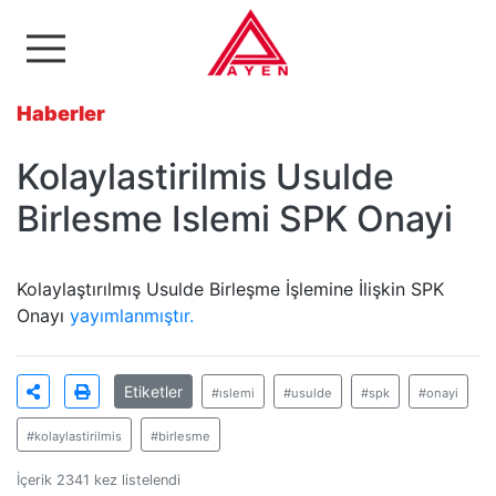
Ayen Enerji A.Ş
Haberler
Kolaylastirilmis Usulde
Birlesme Islemi SPK Onayi
Kolaylaştırılmış Usulde Birleşme İşlemine İlişkin SPK
Onayı
yayımlanmıştır.
Etiketler
#ıslemi
#usulde
#spk
#onayi
#kolaylastirilmis
#birlesme
İçerik 2341 kez listelendi