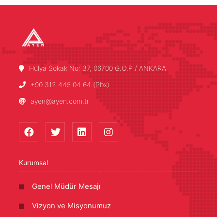
Hülya Sokak No: 37, 06700 G.O.P / ANKARA
+90 312 445 04 64 (Pbx)
ayen@ayen.com.tr
Kurumsal
Genel Müdür Mesajı
Vizyon ve Misyonumuz