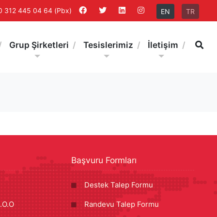
0 312 445 04 64 (Pbx)
EN
TR
Ar
Grup Şirketleri
Tesislerimiz
İletişim
Başvuru Formları
Destek Talep Formu
.O.O
Randevu Talep Formu