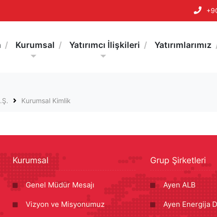
+9
a
Kurumsal
Yatırımcı İlişkileri
Yatırımlarımız
.Ş.
Kurumsal Kimlik
Kurumsal
Grup Şirketleri
Genel Müdür Mesajı
Ayen ALB
Vizyon ve Misyonumuz
Ayen Energija D