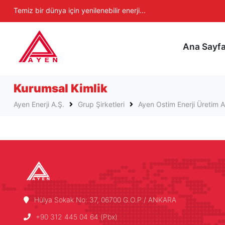
Ayen Enerji A.Ş
Temiz bir dünya için yenilenebilir enerji...
Ana Sayf
Kurumsal Kimlik
Ayen Enerji A.Ş.
Grup Şirketleri
Ayen Ostim Enerji Üretim A
Hülya Sokak No: 37, 06700 G.O.P / ANKARA
+90 312 445 04 64 (Pbx)