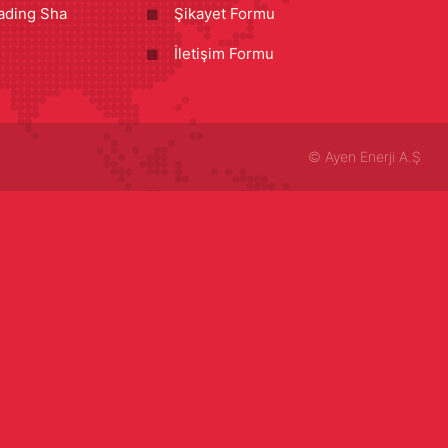
ading Sha
Şikayet Formu
İletişim Formu
©
Ayen Enerji A.Ş