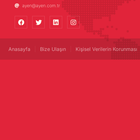
ayen@ayen.com.tr
Anasayfa
Bize Ulaşın
Kişisel Verilerin Korunması