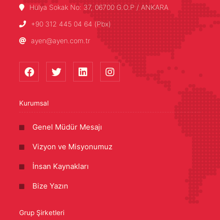
Hülya Sokak No: 37, 06700 G.O.P / ANKARA
+90 312 445 04 64 (Pbx)
ayen@ayen.com.tr
Kurumsal
Genel Müdür Mesajı
Vizyon ve Misyonumuz
İnsan Kaynakları
Bize Yazın
Grup Şirketleri