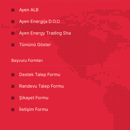
Ayen ALB
Ayen Energija D.O.O
Ayen Energy Trading Sha
Tümünü Göster
Başvuru Formları
Destek Talep Formu
Randevu Talep Formu
Şikayet Formu
İletişim Formu