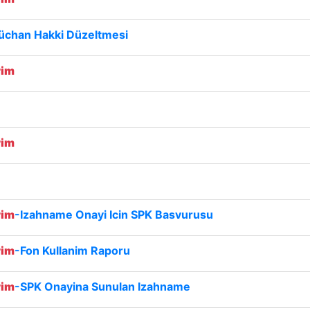
üchan Hakki Düzeltmesi
rim
rim
rim
-Izahname Onayi Icin SPK Basvurusu
rim
-Fon Kullanim Raporu
rim
-SPK Onayina Sunulan Izahname