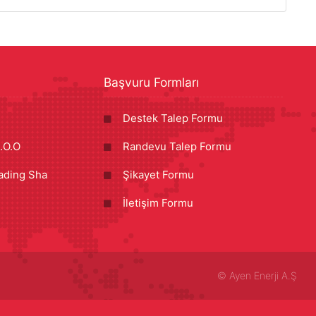
Başvuru Formları
Destek Talep Formu
.O.O
Randevu Talep Formu
ading Sha
Şikayet Formu
İletişim Formu
©
Ayen Enerji A.Ş