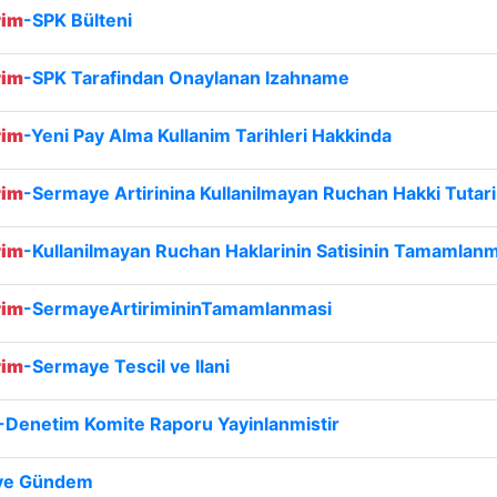
rim
-SPK Bülteni
rim
-SPK Tarafindan Onaylanan Izahname
rim
-Yeni Pay Alma Kullanim Tarihleri Hakkinda
rim
-Sermaye Artirinina Kullanilmayan Ruchan Hakki Tutari
rim
-Kullanilmayan Ruchan Haklarinin Satisinin Tamamlan
rim
-SermayeArtirimininTamamlanmasi
rim
-Sermaye Tescil ve Ilani
-Denetim Komite Raporu Yayinlanmistir
 ve Gündem