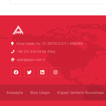
Hülya Sokak No: 37, 06700 G.O.P / ANKARA
+90 312 445 04 64 (Pbx)
ayen@ayen.com.tr
Anasayfa
Bize Ulaşın
Kişisel Verilerin Korunması