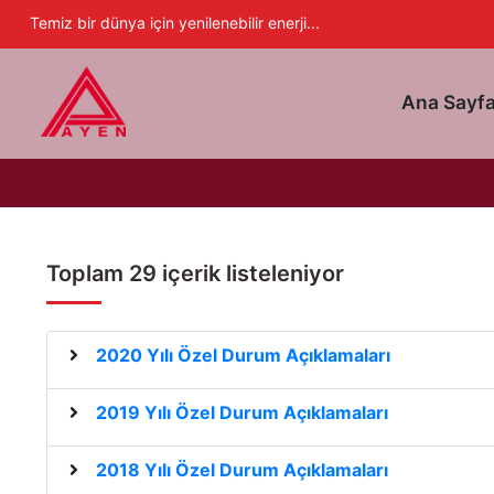
Ayen Enerji A.Ş
Temiz bir dünya için yenilenebilir enerji...
Ana Sayf
Toplam 29 içerik listeleniyor
2020 Yılı Özel Durum Açıklamaları
2019 Yılı Özel Durum Açıklamaları
2018 Yılı Özel Durum Açıklamaları