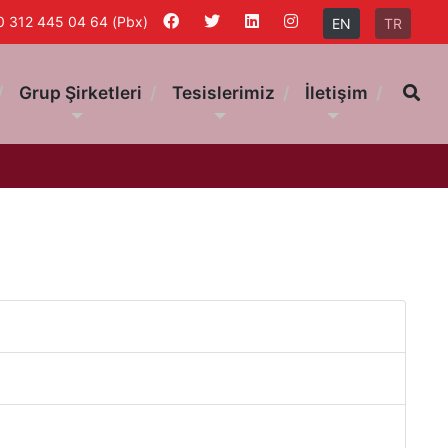
0 312 445 04 64 (Pbx)
EN
TR
Ar
Grup Şirketleri
Tesislerimiz
İletişim