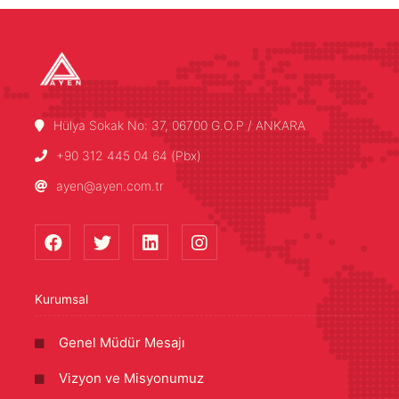
Hülya Sokak No: 37, 06700 G.O.P / ANKARA
+90 312 445 04 64 (Pbx)
ayen@ayen.com.tr
Kurumsal
Genel Müdür Mesajı
Vizyon ve Misyonumuz