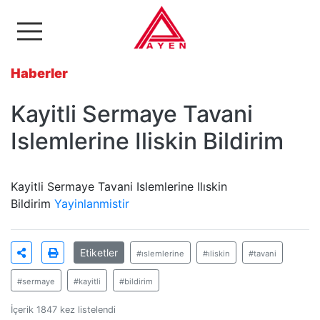
Ayen Enerji A.Ş
Haberler
Kayitli Sermaye Tavani
Islemlerine Iliskin Bildirim
Kayitli Sermaye Tavani Islemlerine Ilıskin
Bildirim
Yayinlanmistir
Etiketler
#ıslemlerine
#ıliskin
#tavani
#sermaye
#kayitli
#bildirim
İçerik 1847 kez listelendi