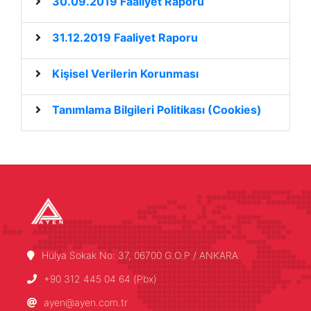
30.09.2019 Faaliyet Raporu
31.12.2019 Faaliyet Raporu
Kişisel Verilerin Korunması
Tanımlama Bilgileri Politikası (Cookies)
Hülya Sokak No: 37, 06700 G.O.P / ANKARA
+90 312 445 04 64 (Pbx)
ayen@ayen.com.tr