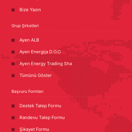
Bize Yazın
Grup Şirketleri
Ayen ALB
Ayen Energija D.O.O
Ayen Energy Trading Sha
Tümünü Göster
Başvuru Formları
Destek Talep Formu
Randevu Talep Formu
Şikayet Formu