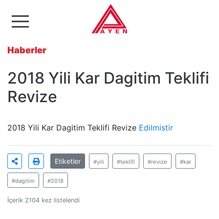
Ayen Enerji A.Ş
Haberler
2018 Yili Kar Dagitim Teklifi
Revize
2018 Yili Kar Dagitim Teklifi Revize
Edilmistir
Etiketler
#yili
#teklifi
#revize
#kar
#dagitim
#2018
İçerik 2104 kez listelendi