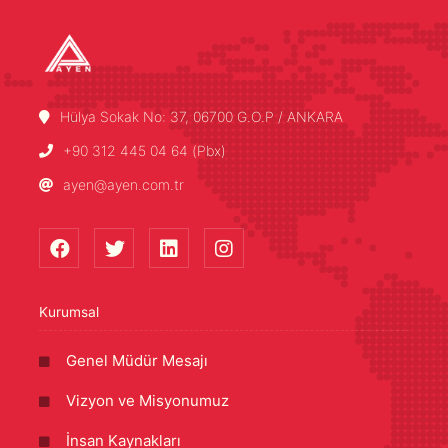
Hülya Sokak No: 37, 06700 G.O.P / ANKARA
+90 312 445 04 64 (Pbx)
ayen@ayen.com.tr
Kurumsal
Genel Müdür Mesajı
Vizyon ve Misyonumuz
İnsan Kaynakları