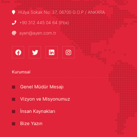
Hülya Sokak No: 37, 06700 G.O.P / ANKARA
+90 312 445 04 64 (Pbx)
ayen@ayen.com.tr
Kurumsal
Genel Müdür Mesajı
Vizyon ve Misyonumuz
İnsan Kaynakları
Bize Yazın