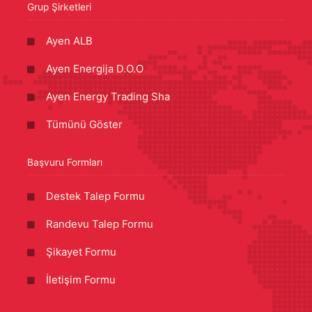
Grup Şirketleri
Ayen ALB
Ayen Energija D.O.O
Ayen Energy Trading Sha
Tümünü Göster
Başvuru Formları
Destek Talep Formu
Randevu Talep Formu
Şikayet Formu
İletişim Formu