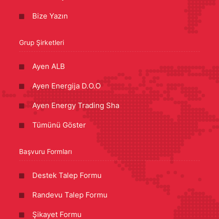
Bize Yazın
Grup Şirketleri
Ayen ALB
Ayen Energija D.O.O
Ayen Energy Trading Sha
Tümünü Göster
Başvuru Formları
Destek Talep Formu
Randevu Talep Formu
Şikayet Formu