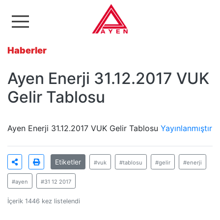
Ayen Enerji A.Ş
Haberler
Ayen Enerji 31.12.2017 VUK
Gelir Tablosu
Ayen Enerji 31.12.2017 VUK Gelir Tablosu
Yayınlanmıştır
Etiketler
#vuk
#tablosu
#gelir
#enerji
#ayen
#31 12 2017
İçerik 1446 kez listelendi