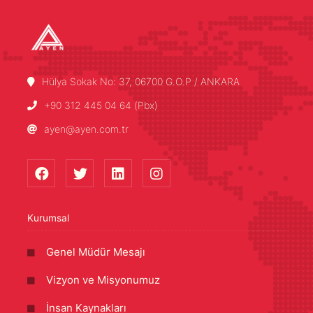
Hülya Sokak No: 37, 06700 G.O.P / ANKARA
+90 312 445 04 64 (Pbx)
ayen@ayen.com.tr
Kurumsal
Genel Müdür Mesajı
Vizyon ve Misyonumuz
İnsan Kaynakları