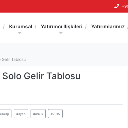
+9
a
Kurumsal
Yatırımcı İlişkileri
Yatırımlarımız
 Gelir Tablosu
 Solo Gelir Tablosu
enerji
#ayen
#aralık
#2015