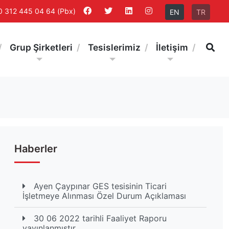
0 312 445 04 64 (Pbx)
EN
TR
Ar
Grup Şirketleri
Tesislerimiz
İletişim
Haberler
Ayen Çaypınar GES tesisinin Ticari
İşletmeye Alınması Özel Durum Açıklaması
30 06 2022 tarihli Faaliyet Raporu
yayınlanmıştır