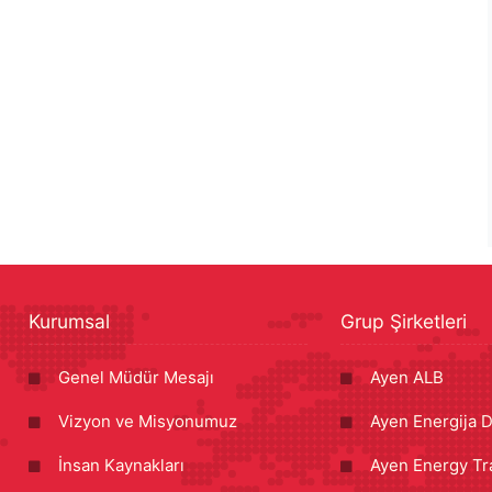
Kurumsal
Grup Şirketleri
Genel Müdür Mesajı
Ayen ALB
Vizyon ve Misyonumuz
Ayen Energija D
İnsan Kaynakları
Ayen Energy Tr