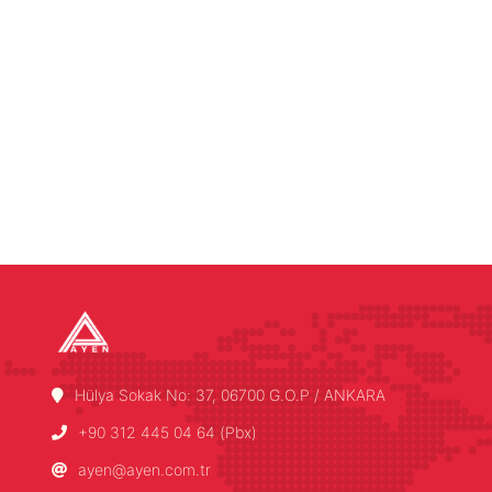
Hülya Sokak No: 37, 06700 G.O.P / ANKARA
+90 312 445 04 64 (Pbx)
ayen@ayen.com.tr