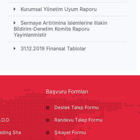
Kurumsal Yönetim Uyum Raporu
Sermaye Artirimina Islemlerine Iliskin
Bildirim-Denetim Komite Raporu
Yayinlanmistir
31.12.2019 Finansal Tablolar
Başvuru Formları
Destek Talep Formu
.O.O
Randevu Talep Formu
ading Sha
Şikayet Formu