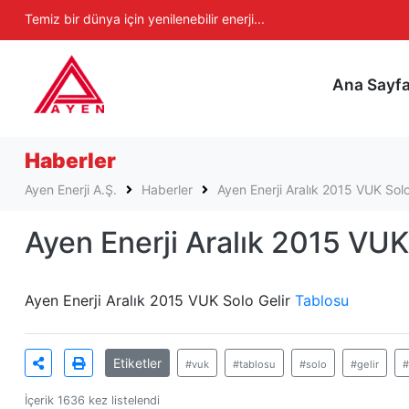
Ayen Enerji A.Ş
Temiz bir dünya için yenilenebilir enerji...
Ana Sayf
Haberler
Ayen Enerji A.Ş.
Haberler
Ayen Enerji Aralık 2015 VUK Solo
Ayen Enerji Aralık 2015 VUK
Ayen Enerji Aralık 2015 VUK Solo Gelir
Tablosu
Etiketler
#vuk
#tablosu
#solo
#gelir
#
İçerik 1636 kez listelendi