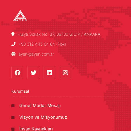
Hülya Sokak No: 37, 06700 G.O.P / ANKARA
+90 312 445 04 64 (Pbx)
ayen@ayen.com.tr
Kurumsal
Genel Müdür Mesajı
Vizyon ve Misyonumuz
İnsan Kaynakları