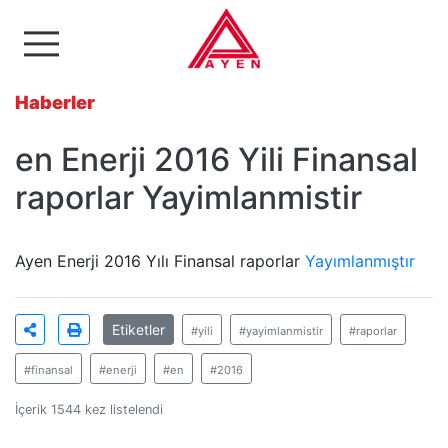
Ayen Enerji A.Ş
Haberler
en Enerji 2016 Yili Finansal
raporlar Yayimlanmistir
Ayen Enerji 2016 Yılı Finansal raporlar
Yayımlanmıştır
Etiketler
#yili
#yayimlanmistir
#raporlar
#finansal
#enerji
#en
#2016
İçerik 1544 kez listelendi