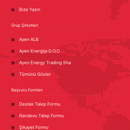
Bize Yazın
Grup Şirketleri
Ayen ALB
Ayen Energija D.O.O
Ayen Energy Trading Sha
Tümünü Göster
Başvuru Formları
Destek Talep Formu
Randevu Talep Formu
Şikayet Formu