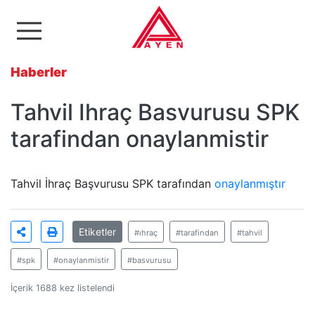
Ayen Enerji A.Ş
Haberler
Tahvil Ihraç Basvurusu SPK
tarafindan onaylanmistir
Tahvil İhraç Başvurusu SPK tarafından
onaylanmıştır
Etiketler
#ıhraç
#tarafindan
#tahvil
#spk
#onaylanmistir
#basvurusu
İçerik 1688 kez listelendi