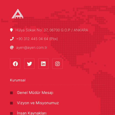
Hülya Sokak No: 37, 06700 G.O.P / ANKARA
+90 312 445 04 64 (Pbx)
ayen@ayen.com.tr
Kurumsal
Genel Müdür Mesajı
Vizyon ve Misyonumuz
İnsan Kaynakları