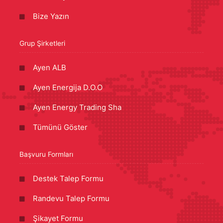
Bize Yazın
Grup Şirketleri
Ayen ALB
Ayen Energija D.O.O
Ayen Energy Trading Sha
Tümünü Göster
Başvuru Formları
Destek Talep Formu
Randevu Talep Formu
Şikayet Formu